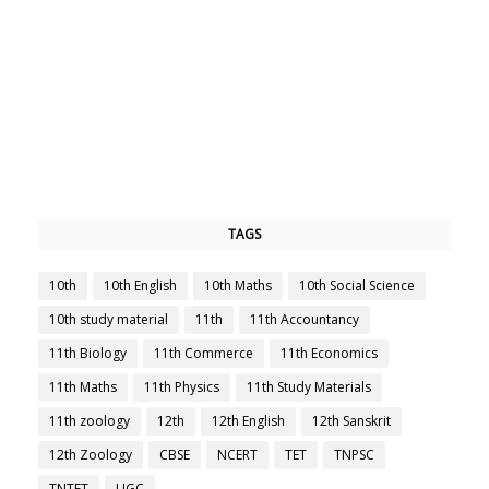
TAGS
10th
10th English
10th Maths
10th Social Science
10th study material
11th
11th Accountancy
11th Biology
11th Commerce
11th Economics
11th Maths
11th Physics
11th Study Materials
11th zoology
12th
12th English
12th Sanskrit
12th Zoology
CBSE
NCERT
TET
TNPSC
TNTET
UGC