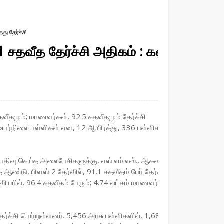
து தேர்ச்சி
1 சதவீத தேர்ச்சி அதிகம் : கணிதம்,
 சதவீதமும்; மாணவர்கள், 92.5 சதவீதமும் தேர்ச்சி
253 உயர்நிலை பள்ளிகள் என, 12 ஆயிரத்து, 336 பள்ளிகளை சேர்ந்த
ிவு செய்த அலைபேசிகளுக்கு, எஸ்.எம்.எஸ்., ஆகவும், தேர்வு
ஆண்டு, பிளஸ் 2 தேர்வில், 91.1 சதவீதம் பேர் தேர்ச்சி பெற்ற
ியரில், 96.4 சதவீதம் பேரும்; 4.74 லட்சம் மாணவர்களில், 92.5
ச்சி பெற்றுள்ளனர். 5,456 அரசு பள்ளிகளில், 1,687 அரசு