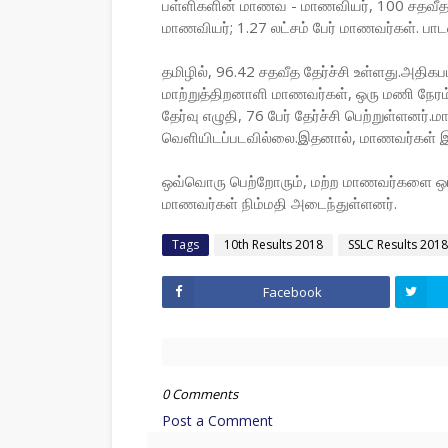
பள்ளிகளின் மாணவ - மாணவியர், 100 சதவீத தேர்
மாணவியர்; 1.27 லட்சம் பேர் மாணவர்கள். பாட
தமிழில், 96.42 சதவீத தேர்ச்சி உள்ளது.அதிகபட
மாற்றுத்திறனாளி மாணவர்கள், ஒரு மணி நேரம் 
தேர்வு எழுதி, 76 பேர் தேர்ச்சி பெற்றுள்ளனர
வெளியிடப்படவில்லை.இதனால், மாணவர்கள் இடையே
ஒவ்வொரு பெற்றோரும், மற்ற மாணவர்களை ஒப்பி
மாணவர்கள் நிம்மதி அடைந்துள்ளனர்.
Tags
10th Results 2018
SSLC Results 2018
Facebook
0 Comments
Post a Comment