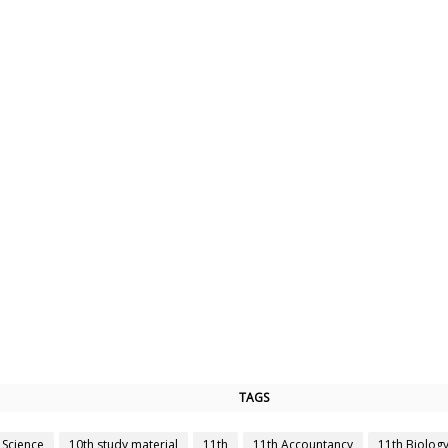
TAGS
 Science
10th study material
11th
11th Accountancy
11th Biolog