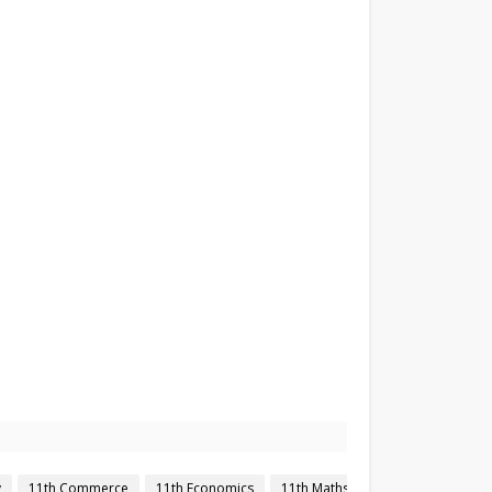
y
11th Commerce
11th Economics
11th Maths