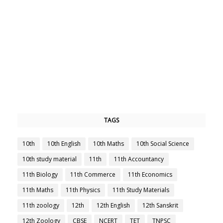
TAGS
10th
10th English
10th Maths
10th Social Science
10th study material
11th
11th Accountancy
11th Biology
11th Commerce
11th Economics
11th Maths
11th Physics
11th Study Materials
11th zoology
12th
12th English
12th Sanskrit
12th Zoology
CBSE
NCERT
TET
TNPSC